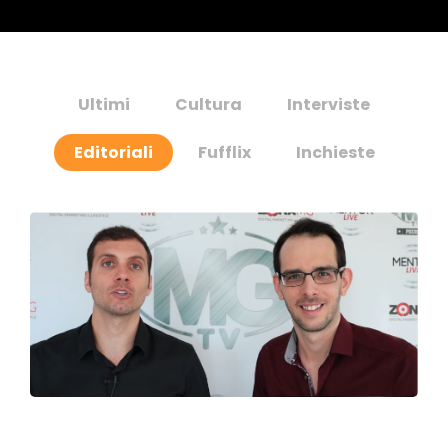
Ultimi
Cultura
Interviste
Editoriali
Fufflix
Inchieste