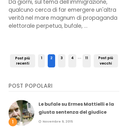
Da giorni, sul tema dell'immigrazione,
qualcuno cerca di far emergere un'altra
verità nel mare magnum di propaganda
elettorale perpetua, bufale, …
…
1
2
3
4
11
Post più
Post più
recenti
vecchi
POST POPOLARI
Le bufale su Ermes Mattielli e la
giusta sentenza del giudice
1
Novembre 9, 2015