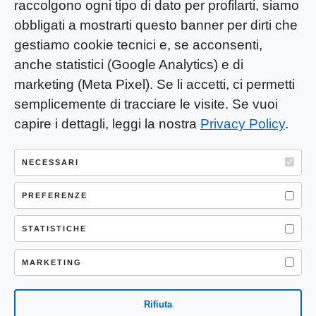
raccolgono ogni tipo di dato per profilarti, siamo
obbligati a mostrarti questo banner per dirti che
gestiamo cookie tecnici e, se acconsenti,
anche statistici (Google Analytics) e di
marketing (Meta Pixel). Se li accetti, ci permetti
semplicemente di tracciare le visite. Se vuoi
capire i dettagli, leggi la nostra
Privacy Policy
.
YOU-ng Slow Journalism è una testata
giornalistica di proprietà di Mastino S.R.L.
NECESSARI
Registrazione presso Trib. Santa Maria
Capua Vetere (CE) n° 900 del 31/01/2025 |
PREFERENZE
ISSN 3103-4683
STATISTICHE
P.IVA: 04755530617
Sede Legale: CASERTA – VIA LORENZO MARIA
MARKETING
NERONI 11 CAP 81100
Rifiuta