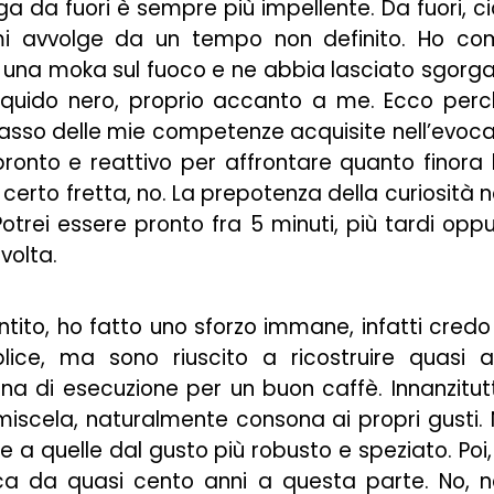
ga da fuori è sempre più impellente. Da fuori, c
mi avvolge da un tempo non definito. Ho co
 una moka sul fuoco e ne abbia lasciato sgorg
quido nero, proprio accanto a me. Ecco perc
ipasso delle mie competenze acquisite nell’evoc
 pronto e reattivo per affrontare quanto finora
erto fretta, no. La prepotenza della curiosità 
otrei essere pronto fra 5 minuti, più tardi opp
volta.
ntito, ho fatto uno sforzo immane, infatti credo
ce, ma sono riuscito a ricostruire quasi al
ena di esecuzione per un buon caffè. Innanzitut
miscela, naturalmente consona ai propri gusti.
e a quelle dal gusto più robusto e speziato. Poi,
tica da quasi cento anni a questa parte. No, 