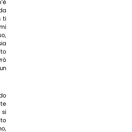
m’è
 da
 ti
 mi
so,
sia
ato
vrò
 un
ndo
te
 si
sto
no,