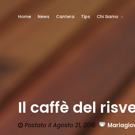
Home
News
Cantera
Tips
Chi Siamo
Il caffè del risv
Postato il Agosto 21, 2015
Mariagio