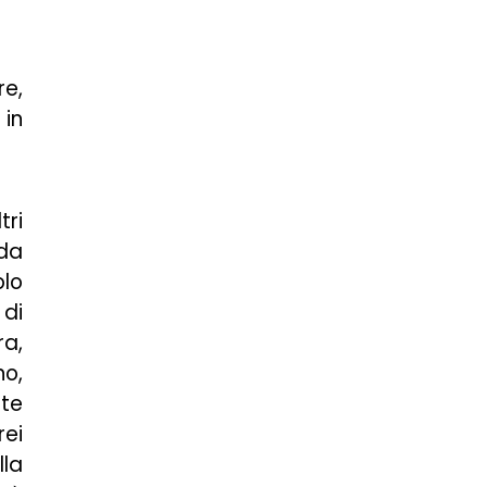
re,
 in
tri
 da
olo
 di
ra,
no,
nte
rei
lla