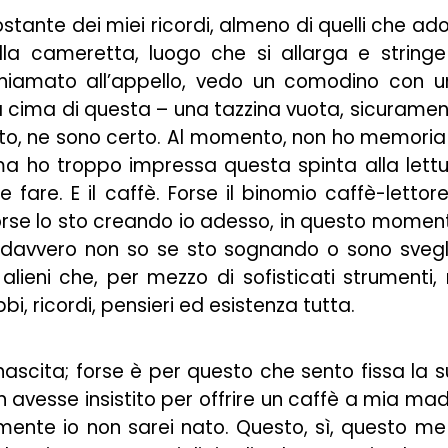
costante dei miei ricordi, almeno di quelli che ad
lla cameretta, luogo che si allarga e string
chiamato all’appello, vedo un comodino con 
la cima di questa – una tazzina vuota, sicurame
lto, ne sono certo. Al momento, non ho memoria
, ma ho troppo impressa questa spinta alla lett
re. E il caffè. Forse il binomio caffè-lettor
forse lo sto creando io adesso, in questo momen
hé davvero non so se sto sognando o sono svegl
alieni che, per mezzo di sofisticati strumenti,
, ricordi, pensieri ed esistenza tutta.
ascita; forse è per questo che sento fissa la 
 avesse insistito per offrire un caffè a mia ma
lmente io non sarei nato. Questo, sì, questo me