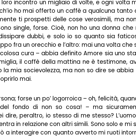
loro incontro un migliaio di volte, e ogni volta 
nch’io ho mai offerto un caffè a qualcuna tanto
ente ti prospetti delle cose verosimili, ma non
Sono single, forse. Cioè, non ho una donna che
dissipare dubbi, e solo io so quanto sia fatico
ppo fra un orecchio e l’altro: mai una volta che 
ticolosa cura – abbia definito Amore sia uno st
glia, il caffè della mattina ne è testimone, a
o la mia socievolezza, ma non so dire se abbia
oprirlo mai.
ona; forse un po’ logorroica – oh, felicità, qua
 del fondo di non so cosa! – ma sicuramen
ei dire, peraltro, io stesso di me stesso? L’uomo
ntra in relazione con altri simili. Sono solo e mi 
ò a interagire con quanto avverto mi ruoti intor