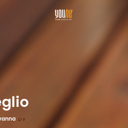
eglio
vanna
0