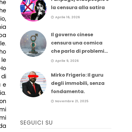
che
la censura alla satira
che
io,
Aprile 16, 2026
mia
ppa
Il governo cinese
le.
censura una comica
 ho
che parla di problemi...
 le
Aprile 9, 2026
 Ho
Mirko Frigerio: Il guru
 di
degli immobili, senza
a e
fondamenta.
ia.
non
Novembre 21, 2025
mi
 mi
SEGUICI SU
 da