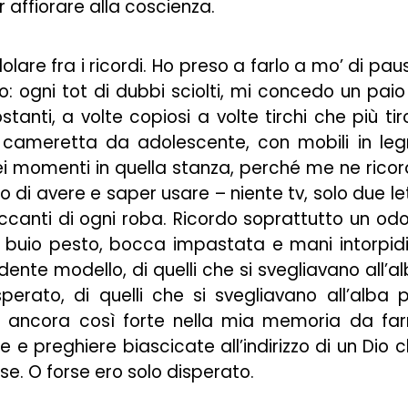
r affiorare alla coscienza.
lare fra i ricordi. Ho preso a farlo a mo’ di pau
: ogni tot di dubbi sciolti, mi concedo un paio
tanti, a volte copiosi a volte tirchi che più tir
 cameretta da adolescente, con mobili in le
i momenti in quella stanza, perché me ne rico
di avere e saper usare – niente tv, solo due let
canti di ogni roba. Ricordo soprattutto un od
buio pesto, bocca impastata e mani intorpid
ente modello, di quelli che si svegliavano all’a
erato, di quelli che si svegliavano all’alba 
è ancora così forte nella mia memoria da fa
te e preghiere biascicate all’indirizzo di un Dio 
rse. O forse ero solo disperato.