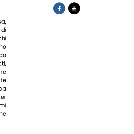
sa,
 di
chi
gno
rdo
ti,
ore
ite
lba
per
rmi
che