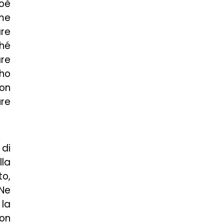
ioè
me
are
hé
are
 ho
non
ure
 di
la
to,
 Ne
 la
non