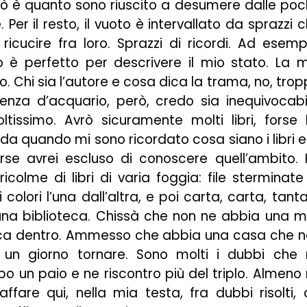
ciò è quanto sono riuscito a desumere dalle po
Per il resto, il vuoto è intervallato da sprazzi 
icucire fra loro. Sprazzi di ricordi. Ad esemp
olo è perfetto per descrivere il mio stato. La 
ro. Chi sia l’autore e cosa dica la trama, no, tro
tenza d’acquario, però, credo sia inequivocabi
tissimo. Avrò sicuramente molti libri, forse
da quando mi sono ricordato cosa siano i libri e
orse avrei escluso di conoscere quell’ambito.
ricolme di libri di varia foggia: file sterminate
colori l’una dall’altra, e poi carta, carta, tant
 una biblioteca. Chissà che non ne abbia una m
teca dentro. Ammesso che abbia una casa che 
n giorno tornare. Sono molti i dubbi che 
po un paio e ne riscontro più del triplo. Almeno
fare qui, nella mia testa, fra dubbi risolti,