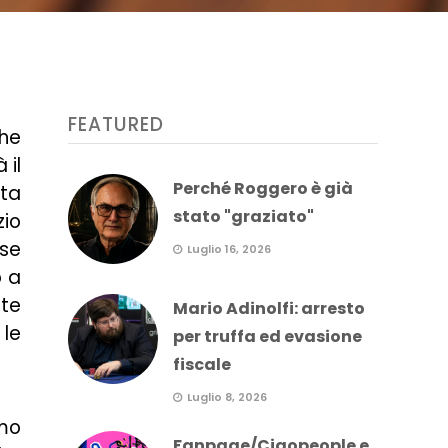
FEATURED
che
 il
Perché Roggero è già
ita
stato "graziato"
zio
 se
Luglio 16, 2026
o a
ute
Mario Adinolfi: arresto
 le
per truffa ed evasione
fiscale
Luglio 8, 2026
amo
Fanpage/Ciaopeople e