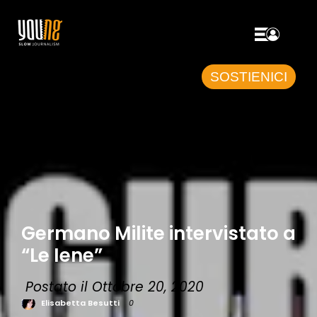
SOSTIENICI
Germano Milite intervistato a
“Le Iene”
Postato il Ottobre 20, 2020
Elisabetta Besutti
0