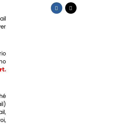
ail
ver
rio
imo
rt.
ché
il)
l,
oi,