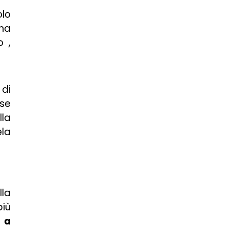
olo
una
o ,
 di
 se
lla
ela
lla
più
 a