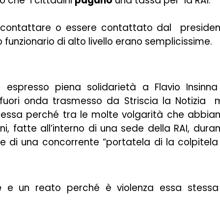
o che i cittadini
pagano
una tassa per la RAI.
contattare o essere contattato dal presiden
 funzionario di alto livello erano semplicissime.
 espresso piena solidarietà a Flavio Insinn
 fuori onda trasmesso da Striscia la Notizia
tessa perché tra le molte volgarità che abbi
i, fatte all’interno di una sede della RAI, dura
ce di una concorrente “portatela di la colpitela
e
e un reato perché è violenza essa stessa