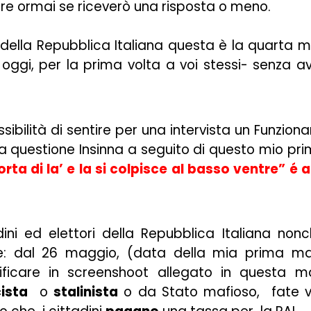
re ormai se riceverò una risposta o meno.
 della Repubblica Italiana questa è la quarta m
, oggi, per la prima volta a voi stessi- senza a
ibilità di sentire per una intervista un Funziona
lla questione Insinna a seguito di questo mio pr
porta di la’ e la si colpisce al basso ventre” é a
ini ed elettori della Repubblica Italiana non
ne: dal 26 maggio, (data della mia prima ma
icare in screenshoot allegato in questa mai
ista
o
stalinista
o da Stato mafioso, fate v