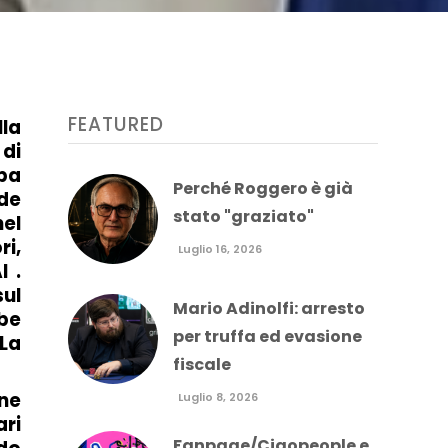
FEATURED
la
 di
mpa
Perché Roggero è già
nde
stato "graziato"
nel
ri,
Luglio 16, 2026
I .
ul
Mario Adinolfi: arresto
be
per truffa ed evasione
“La
fiscale
one
Luglio 8, 2026
ari
Fanpage/Ciaopeople e