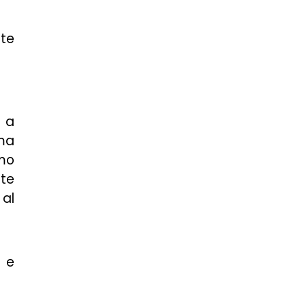
te
a a
 ma
amo
nte
 al
 e