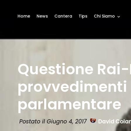
Home
News
Cantera
Tips
Chi Siamo
Questione Rai-I
provvedimenti 
parlamentare
Postato il Giugno 4, 2017
David Cola