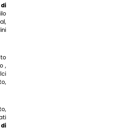
 di
ilo
al,
ini
ato
o ,
lci
to,
to,
ati
di