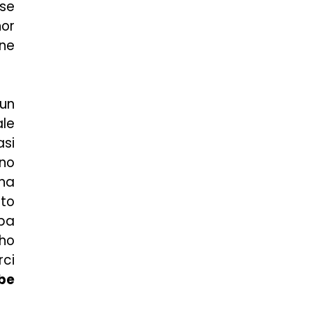
sse
nor
ine
 un
ale
asi
nno
una
sto
mpa
 ho
rci
bbe