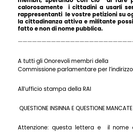
membri, sperando con ciò di fare per
calorosamente i cittadini a usarli se
rappresentanti le vostre petizioni su o
la cittadinanza attiva e militante pos
fatto e non di nome pubblica.
————————————————————————
A tutti gli Onorevoli membri della
Commissione parlamentare per l’indirizzo ge
All’ufficio stampa della RAI
QUESTIONE INSINNA E QUESTIONE MANCATE
Attenzione: questa lettera e il nome d