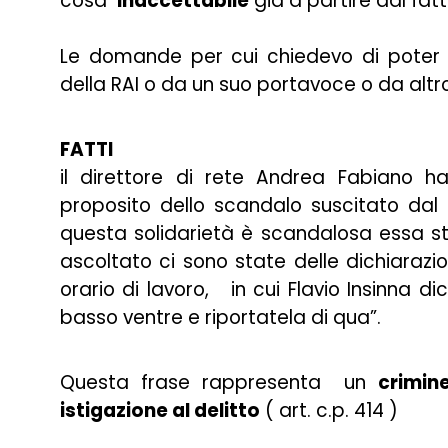
cosa
inaccettabile
già a partire dal fatt
Le domande per cui chiedevo di poter 
della RAI o da un suo portavoce o da altro
FATTI
il direttore di rete Andrea Fabiano ha
proposito dello scandalo suscitato dal
questa solidarietà è scandalosa essa s
ascoltato ci sono state delle dichiarazion
orario di lavoro, in cui Flavio Insinna di
basso ventre e riportatela di qua”.
Questa frase rappresenta un
crimin
istigazione al delitto
( art. c.p. 414 )