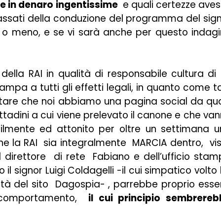
te in denaro ingentissime
e quali certezze ave
 passati della conduzione del programma del sig
iti o meno, e se vi sarà anche per questo indag
della RAI in qualità di responsabile cultura di
mpa a tutti gli effetti legali, in quanto come t
ontare che noi abbiamo una pagina social da qu
 cittadini a cui viene prelevato il canone e che va
ilmente ed attonito per oltre un settimana 
e la RAI sia integralmente MARCIA dentro, vi
l direttore di rete Fabiano e dell’ufficio sta
 il signor Luigi Coldagelli -il cui simpatico volto
tà del sito Dagospia- , parrebbe proprio esse
i comportamento,
il cui principio sembrere