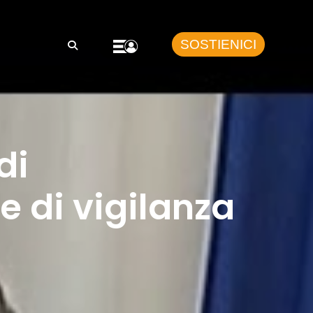
SOSTIENICI
di
 di vigilanza