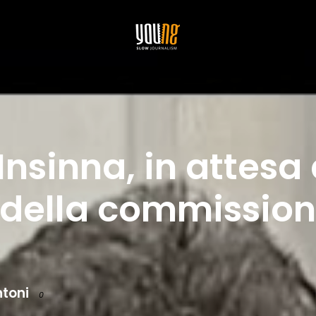
nsinna, in attesa 
della commissione
ntoni
0