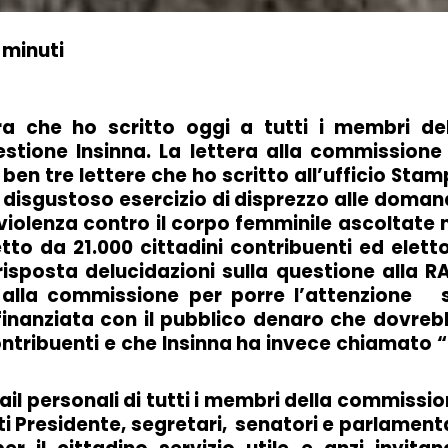
 minuti
ra che ho scritto oggi a tutti i membri del
stione Insinna. La lettera alla commissione
ben tre lettere che ho scritto all’ufficio Sta
, disgustoso esercizio di disprezzo alle doma
a violenza contro il corpo femminile ascoltate 
etto da 21.000 cittadini contribuenti ed eletto
posta delucidazioni sulla questione alla RA
 alla commissione per porre l’attenzione s
inanziata con il pubblico denaro che dovreb
ontribuenti e che Insinna ha invece chiamato 
 mail personali di tutti i membri della commissi
nti Presidente, segretari, senatori e parlament