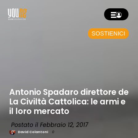
SOSTIENICI
Antonio Spadaro direttore de
La Civiltà Cattolica: le armi e
il loro mercato
Postato il Febbraio 12, 2017
David Colantoni
0