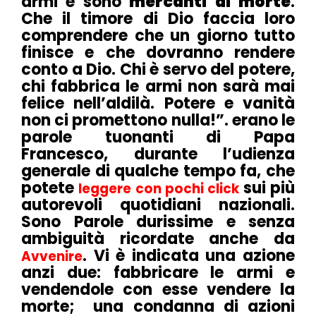
armi e sono
mercanti di morte
.
Che il timore di Dio faccia loro
comprendere che un giorno tutto
finisce e che dovranno rendere
conto a Dio. Chi è servo del potere,
chi fabbrica le armi non sarà mai
felice nell’aldilà. Potere e vanità
non ci promettono nulla!”. erano le
parole tuonanti di Papa
Francesco, durante l’udienza
generale di qualche tempo fa, che
potete
sui più
leggere con pochi click
autorevoli quotidiani nazionali.
Sono Parole durissime e senza
ambiguità ricordate anche da
. Vi è indicata una azione
Avvenire
anzi due: fabbricare le armi e
vendendole con esse vendere la
morte; una condanna di azioni