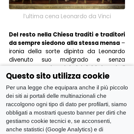
l’ultima cena Leonardo da Vinci
Del resto nella Chiesa traditi e traditori
da sempre siedono alla stessa mensa
–
ironia della sorte dipinta da Leonardo
divenuto suo malgrado e senza
consenso testimonial dei fabbricanti di
Questo sito utilizza cookie
morte
– ognuno con i propri destini ben
cuciti addosso In sæcula sæculorum.
Per una legge che equipara anche il più piccolo
dei siti ai portali delle multinazionali che
Da ultimo poiché tra i molti illustri ospiti
raccolgono ogni tipo di dato per profilarti, siamo
figurano, insieme a 6 premi nobel per la
obbligati a mostrarti questo banner per dirti che
pace “
la cattolica nordirlandese Mairead
gestiamo cookie tecnici e, se acconsenti,
Maguire, Premio Nobel per la Pace 1976, il
anche statistici (Google Analytics) e di