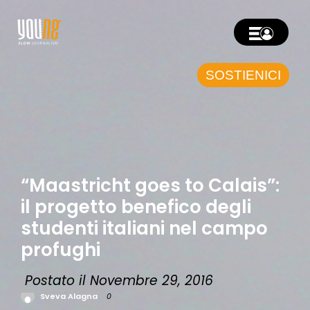
SOSTIENICI
“Maastricht goes to Calais”:
il progetto benefico degli
studenti italiani nel campo
profughi
Postato il Novembre 29, 2016
Sveva Alagna
0