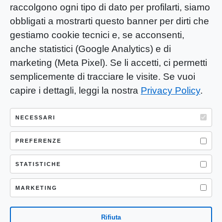
raccolgono ogni tipo di dato per profilarti, siamo
obbligati a mostrarti questo banner per dirti che
gestiamo cookie tecnici e, se acconsenti,
anche statistici (Google Analytics) e di
marketing (Meta Pixel). Se li accetti, ci permetti
semplicemente di tracciare le visite. Se vuoi
capire i dettagli, leggi la nostra
Privacy Policy
.
YOU-ng Slow Journalism è una testata
giornalistica di proprietà di Mastino S.R.L.
NECESSARI
Registrazione presso Trib. Santa Maria
Capua Vetere (CE) n° 900 del 31/01/2025 |
PREFERENZE
ISSN 3103-4683
STATISTICHE
P.IVA: 04755530617
Sede Legale: CASERTA – VIA LORENZO MARIA
MARKETING
NERONI 11 CAP 81100
Rifiuta