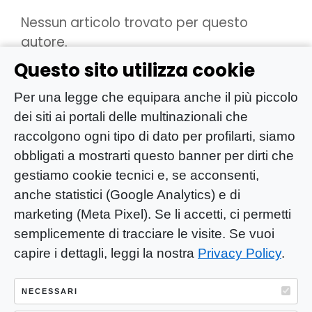
Nessun articolo trovato per questo
autore.
Questo sito utilizza cookie
Per una legge che equipara anche il più piccolo
dei siti ai portali delle multinazionali che
raccolgono ogni tipo di dato per profilarti, siamo
obbligati a mostrarti questo banner per dirti che
gestiamo cookie tecnici e, se acconsenti,
anche statistici (Google Analytics) e di
marketing (Meta Pixel). Se li accetti, ci permetti
semplicemente di tracciare le visite. Se vuoi
capire i dettagli, leggi la nostra
Privacy Policy
.
YOU-ng Slow Journalism è una testata
giornalistica di proprietà di Mastino S.R.L.
NECESSARI
Registrazione presso Trib. Santa Maria