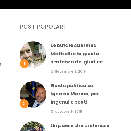
POST POPOLARI
Le bufale su Ermes
Mattielli e la giusta
sentenza del giudice
1
e
Novembre 9, 2015
Guida politica su
Ignazio Marino, per
ingenui e beoti
2
Ottobre 9, 2015
Un paese che preferisce