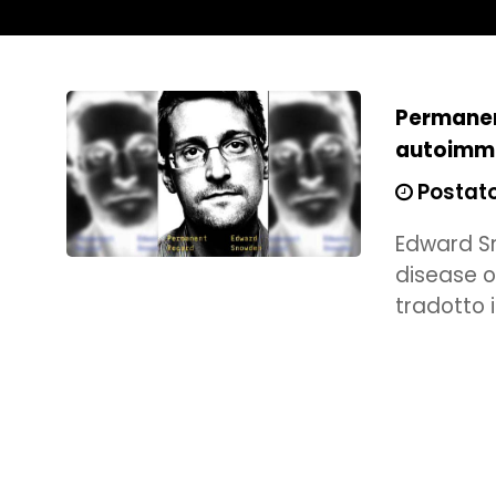
Permanen
autoimmu
Postato
Edward S
disease 
tradotto i