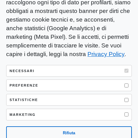
raccolgono ogni tipo di dato per profilarti, siamo
obbligati a mostrarti questo banner per dirti che
gestiamo cookie tecnici e, se acconsenti,
anche statistici (Google Analytics) e di
marketing (Meta Pixel). Se li accetti, ci permetti
semplicemente di tracciare le visite. Se vuoi
capire i dettagli, leggi la nostra
Privacy Policy
.
YOU-ng Slow Journalism è una testata
giornalistica di proprietà di Mastino S.R.L.
NECESSARI
Registrazione presso Trib. Santa Maria
Capua Vetere (CE) n° 900 del 31/01/2025 |
PREFERENZE
ISSN 3103-4683
STATISTICHE
P.IVA: 04755530617
Sede Legale: CASERTA – VIA LORENZO MARIA
MARKETING
NERONI 11 CAP 81100
Rifiuta