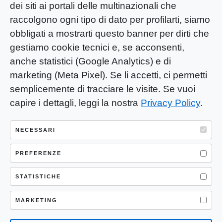
dei siti ai portali delle multinazionali che
raccolgono ogni tipo di dato per profilarti, siamo
obbligati a mostrarti questo banner per dirti che
gestiamo cookie tecnici e, se acconsenti,
anche statistici (Google Analytics) e di
marketing (Meta Pixel). Se li accetti, ci permetti
semplicemente di tracciare le visite. Se vuoi
capire i dettagli, leggi la nostra
Privacy Policy
.
YOU-ng Slow Journalism è una testata
giornalistica di proprietà di Mastino S.R.L.
NECESSARI
Registrazione presso Trib. Santa Maria
Capua Vetere (CE) n° 900 del 31/01/2025 |
PREFERENZE
ISSN 3103-4683
STATISTICHE
P.IVA: 04755530617
Sede Legale: CASERTA – VIA LORENZO MARIA
MARKETING
NERONI 11 CAP 81100