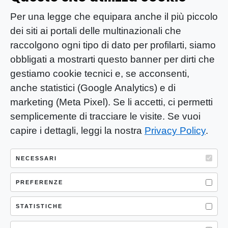
Per una legge che equipara anche il più piccolo
dei siti ai portali delle multinazionali che
raccolgono ogni tipo di dato per profilarti, siamo
obbligati a mostrarti questo banner per dirti che
gestiamo cookie tecnici e, se acconsenti,
anche statistici (Google Analytics) e di
marketing (Meta Pixel). Se li accetti, ci permetti
semplicemente di tracciare le visite. Se vuoi
capire i dettagli, leggi la nostra
Privacy Policy
.
YOU-ng Slow Journalism è una testata
giornalistica di proprietà di Mastino S.R.L.
NECESSARI
Registrazione presso Trib. Santa Maria
Capua Vetere (CE) n° 900 del 31/01/2025 |
PREFERENZE
ISSN 3103-4683
STATISTICHE
P.IVA: 04755530617