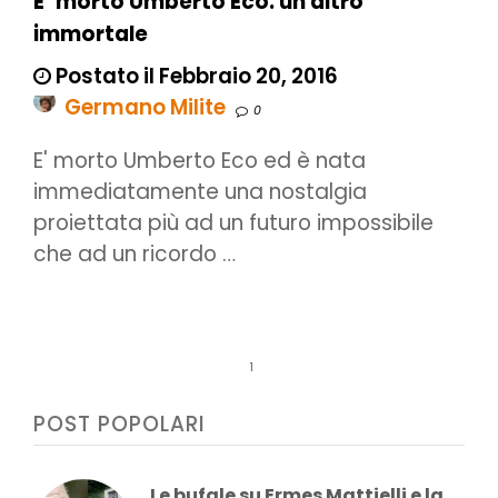
E’ morto Umberto Eco: un altro
immortale
Postato il Febbraio 20, 2016
Germano Milite
0
E' morto Umberto Eco ed è nata
immediatamente una nostalgia
proiettata più ad un futuro impossibile
che ad un ricordo …
1
POST POPOLARI
Le bufale su Ermes Mattielli e la