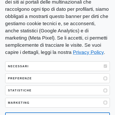
dei siti ai portali delle multinazionali che
raccolgono ogni tipo di dato per profilarti, siamo
obbligati a mostrarti questo banner per dirti che
gestiamo cookie tecnici e, se acconsenti,
anche statistici (Google Analytics) e di
marketing (Meta Pixel). Se li accetti, ci permetti
semplicemente di tracciare le visite. Se vuoi
capire i dettagli, leggi la nostra
Privacy Policy
.
YOU-ng Slow Journalism è una testata
giornalistica di proprietà di Mastino S.R.L.
NECESSARI
Registrazione presso Trib. Santa Maria
PREFERENZE
Capua Vetere (CE) n° 900 del 31/01/2025 |
ISSN 3103-4683
STATISTICHE
P.IVA: 04755530617
Sede Legale: CASERTA – VIA LORENZO MARIA
MARKETING
NERONI 11 CAP 81100