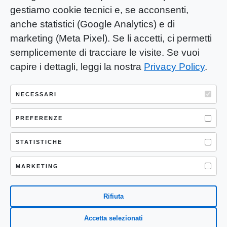
gestiamo cookie tecnici e, se acconsenti,
anche statistici (Google Analytics) e di
marketing (Meta Pixel). Se li accetti, ci permetti
semplicemente di tracciare le visite. Se vuoi
capire i dettagli, leggi la nostra
Privacy Policy
.
YOU-ng Slow Journalism è una testata
giornalistica di proprietà di Mastino S.R.L.
NECESSARI
Registrazione presso Trib. Santa Maria
Capua Vetere (CE) n° 900 del 31/01/2025 |
PREFERENZE
ISSN 3103-4683
STATISTICHE
P.IVA: 04755530617
Sede Legale: CASERTA – VIA LORENZO MARIA
MARKETING
NERONI 11 CAP 81100
Rifiuta
Accetta selezionati