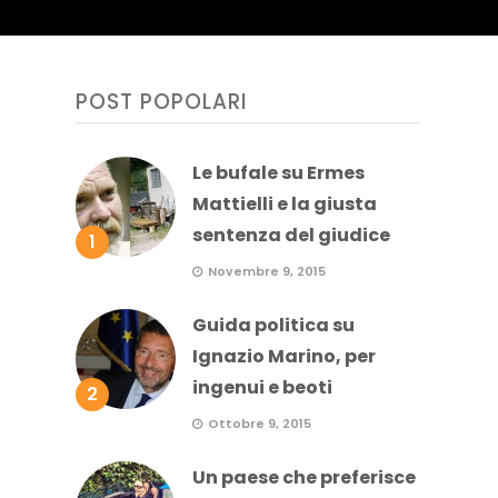
POST POPOLARI
Le bufale su Ermes
Mattielli e la giusta
sentenza del giudice
1
Novembre 9, 2015
Guida politica su
Ignazio Marino, per
ingenui e beoti
2
Ottobre 9, 2015
Un paese che preferisce