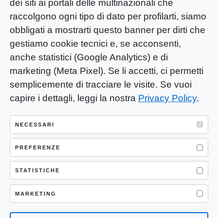
dei siti ai portali delle multinazionali che
raccolgono ogni tipo di dato per profilarti, siamo
obbligati a mostrarti questo banner per dirti che
gestiamo cookie tecnici e, se acconsenti,
anche statistici (Google Analytics) e di
marketing (Meta Pixel). Se li accetti, ci permetti
semplicemente di tracciare le visite. Se vuoi
capire i dettagli, leggi la nostra
Privacy Policy
.
YOU-ng Slow Journalism è una testata
giornalistica di proprietà di Mastino S.R.L.
NECESSARI
Registrazione presso Trib. Santa Maria
Capua Vetere (CE) n° 900 del 31/01/2025 |
PREFERENZE
ISSN 3103-4683
STATISTICHE
P.IVA: 04755530617
Sede Legale: CASERTA – VIA LORENZO MARIA
MARKETING
NERONI 11 CAP 81100