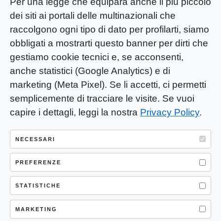
Per una legge che equipara anche il più piccolo
dei siti ai portali delle multinazionali che
raccolgono ogni tipo di dato per profilarti, siamo
obbligati a mostrarti questo banner per dirti che
gestiamo cookie tecnici e, se acconsenti,
anche statistici (Google Analytics) e di
marketing (Meta Pixel). Se li accetti, ci permetti
semplicemente di tracciare le visite. Se vuoi
capire i dettagli, leggi la nostra
Privacy Policy
.
YOU-ng Slow Journalism è una testata
giornalistica di proprietà di Mastino S.R.L.
NECESSARI
Registrazione presso Trib. Santa Maria
Capua Vetere (CE) n° 900 del 31/01/2025 |
PREFERENZE
ISSN 3103-4683
STATISTICHE
P.IVA: 04755530617
Sede Legale: CASERTA – VIA LORENZO MARIA
MARKETING