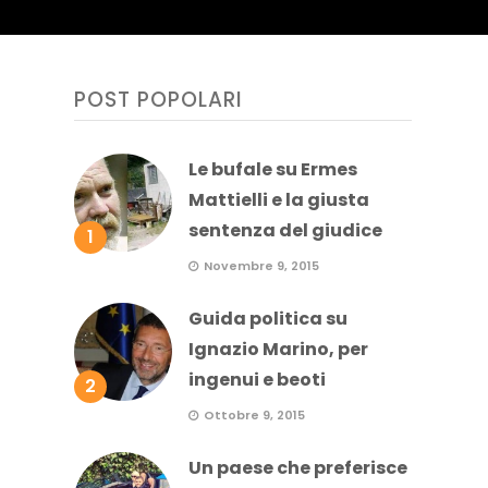
POST POPOLARI
Le bufale su Ermes
Mattielli e la giusta
sentenza del giudice
1
Novembre 9, 2015
Guida politica su
Ignazio Marino, per
ingenui e beoti
2
Ottobre 9, 2015
Un paese che preferisce