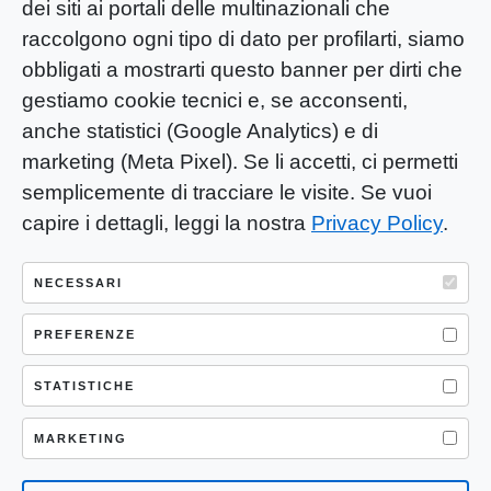
dei siti ai portali delle multinazionali che
raccolgono ogni tipo di dato per profilarti, siamo
obbligati a mostrarti questo banner per dirti che
gestiamo cookie tecnici e, se acconsenti,
anche statistici (Google Analytics) e di
marketing (Meta Pixel). Se li accetti, ci permetti
semplicemente di tracciare le visite. Se vuoi
capire i dettagli, leggi la nostra
Privacy Policy
.
YOU-ng Slow Journalism è una testata
giornalistica di proprietà di Mastino S.R.L.
NECESSARI
Registrazione presso Trib. Santa Maria
Capua Vetere (CE) n° 900 del 31/01/2025 |
PREFERENZE
ISSN 3103-4683
STATISTICHE
P.IVA: 04755530617
Sede Legale: CASERTA – VIA LORENZO MARIA
MARKETING
NERONI 11 CAP 81100