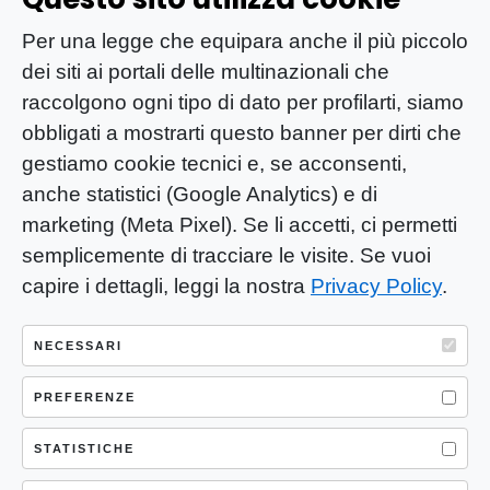
Per una legge che equipara anche il più piccolo
dei siti ai portali delle multinazionali che
raccolgono ogni tipo di dato per profilarti, siamo
obbligati a mostrarti questo banner per dirti che
gestiamo cookie tecnici e, se acconsenti,
anche statistici (Google Analytics) e di
marketing (Meta Pixel). Se li accetti, ci permetti
semplicemente di tracciare le visite. Se vuoi
capire i dettagli, leggi la nostra
Privacy Policy
.
YOU-ng Slow Journalism è una testata
giornalistica di proprietà di Mastino S.R.L.
NECESSARI
Registrazione presso Trib. Santa Maria
Capua Vetere (CE) n° 900 del 31/01/2025 |
PREFERENZE
ISSN 3103-4683
STATISTICHE
P.IVA: 04755530617