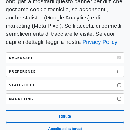
obbligati a mostrarti questo banner per dirti che
gestiamo cookie tecnici e, se acconsenti,
anche statistici (Google Analytics) e di
marketing (Meta Pixel). Se li accetti, ci permetti
semplicemente di tracciare le visite. Se vuoi
capire i dettagli, leggi la nostra
Privacy Policy
.
YOU-ng Slow Journalism è una testata
giornalistica di proprietà di Mastino S.R.L.
NECESSARI
Registrazione presso Trib. Santa Maria
Capua Vetere (CE) n° 900 del 31/01/2025 |
PREFERENZE
ISSN 3103-4683
STATISTICHE
P.IVA: 04755530617
Sede Legale: CASERTA – VIA LORENZO MARIA
MARKETING
NERONI 11 CAP 81100
Rifiuta
Accetta selezionati