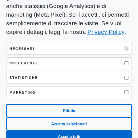
anche statistici (Google Analytics) e di
marketing (Meta Pixel). Se li accetti, ci permetti
semplicemente di tracciare le visite. Se vuoi
capire i dettagli, leggi la nostra
Privacy Policy
.
YOU-ng Slow Journalism è una testata
giornalistica di proprietà di Mastino S.R.L.
NECESSARI
Registrazione presso Trib. Santa Maria
Capua Vetere (CE) n° 900 del 31/01/2025 |
PREFERENZE
ISSN 3103-4683
STATISTICHE
P.IVA: 04755530617
Sede Legale: CASERTA – VIA LORENZO MARIA
MARKETING
NERONI 11 CAP 81100
Rifiuta
Accetta selezionati
Accetta tutti