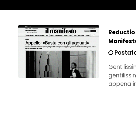
Reductio 
Manifest
Postato
Gentiliss
gentiliss
appena in