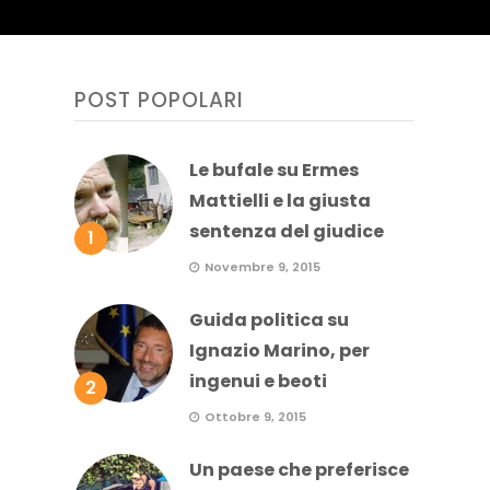
POST POPOLARI
Le bufale su Ermes
Mattielli e la giusta
sentenza del giudice
1
Novembre 9, 2015
Guida politica su
Ignazio Marino, per
ingenui e beoti
2
Ottobre 9, 2015
Un paese che preferisce