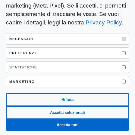
marketing (Meta Pixel). Se li accetti, ci permetti
semplicemente di tracciare le visite. Se vuoi
capire i dettagli, leggi la nostra
Privacy Policy
.
YOU-ng Slow Journalism è una testata
giornalistica di proprietà di Mastino S.R.L.
NECESSARI
Registrazione presso Trib. Santa Maria
Capua Vetere (CE) n° 900 del 31/01/2025 |
PREFERENZE
ISSN 3103-4683
STATISTICHE
P.IVA: 04755530617
Sede Legale: CASERTA – VIA LORENZO MARIA
MARKETING
NERONI 11 CAP 81100
Rifiuta
Accetta selezionati
Accetta tutti