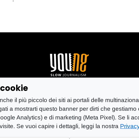
1
a cookie
tica di proprietà di Mastino S.R.L.
e il più piccolo dei siti ai portali delle multinaziona
Vetere (CE) n° 900 del 31/01/2025 | ISSN 3103-4
igati a mostrarti questo banner per dirti che gestiamo 
oogle Analytics) e di marketing (Meta Pixel). Se li acce
RONI 11 CAP 81100
isite. Se vuoi capire i dettagli, leggi la nostra
Privacy