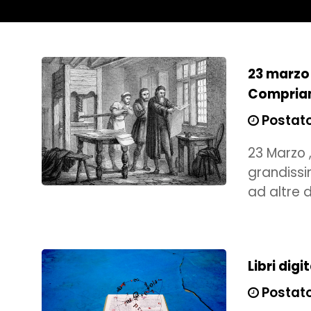
23 marzo 
Compriam
Postato 
23 Marzo ,
grandissi
ad altre 
Libri digi
Postato 