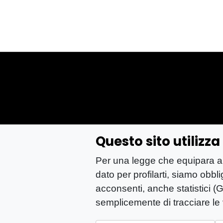
Questo sito utilizz
YOU-ng Slow Journalism è una testata giornalis
Per una legge che equipara anch
Registrazione presso Trib. Santa Maria Capua 
dato per profilarti, siamo obbl
P.IVA: 04755530617
acconsenti, anche statistici (G
Sede Legale: CASERTA – VIA LORENZO MARIA NE
semplicemente di tracciare le v