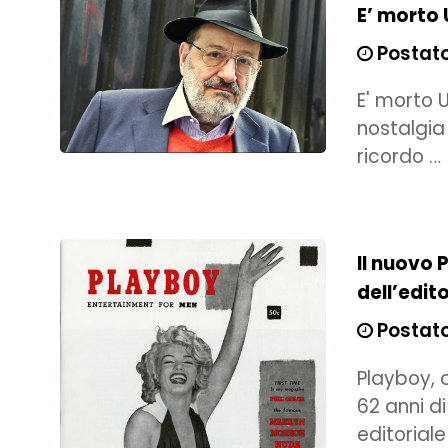
E’ morto 
Postato 
E' morto
nostalgia
ricordo …
Il nuovo 
dell’edit
Postato 
Playboy, 
62 anni d
editoriale