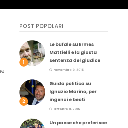
POST POPOLARI
Le bufale su Ermes
Mattielli e la giusta
sentenza del giudice
1
me
Novembre 9, 2015
Guida politica su
Ignazio Marino, per
ingenui e beoti
2
Ottobre 9, 2015
Un paese che preferisce