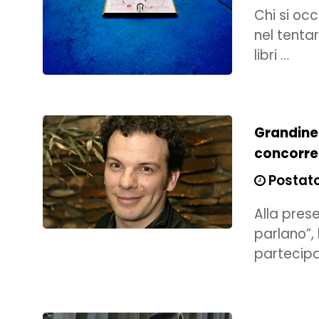
Chi si oc
nel tentar
libri …
Grandine
concorren
Postato 
Alla prese
parlano”, 
partecipa