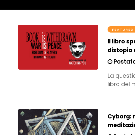
FEATURED
Il libro 
distopia 
Postato
La questio
libro del
Cyborg: 
meditazio