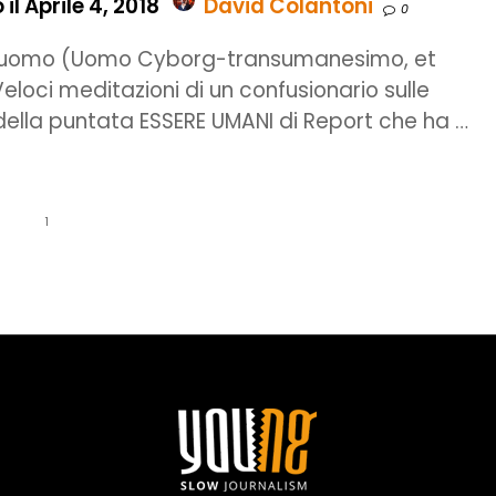
il Aprile 4, 2018
David Colantoni
0
uomo (Uomo Cyborg-transumanesimo, et
eloci meditazioni di un confusionario sulle
della puntata ESSERE UMANI di Report che ha …
1