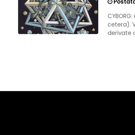
Postato 
CYBORG: 
cetera). V
derivate 