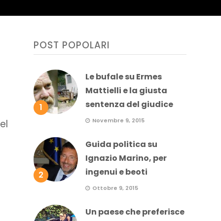
POST POPOLARI
Le bufale su Ermes
Mattielli e la giusta
sentenza del giudice
1
Novembre 9, 2015
el
Guida politica su
Ignazio Marino, per
ingenui e beoti
2
Ottobre 9, 2015
Un paese che preferisce