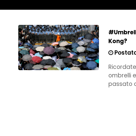
#Umbrella
Kong?
Postato
Ricordate 
ombrelli e
passato 