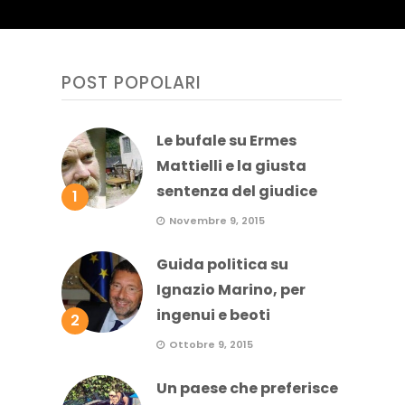
POST POPOLARI
Le bufale su Ermes
Mattielli e la giusta
sentenza del giudice
1
Novembre 9, 2015
Guida politica su
Ignazio Marino, per
ingenui e beoti
2
Ottobre 9, 2015
Un paese che preferisce