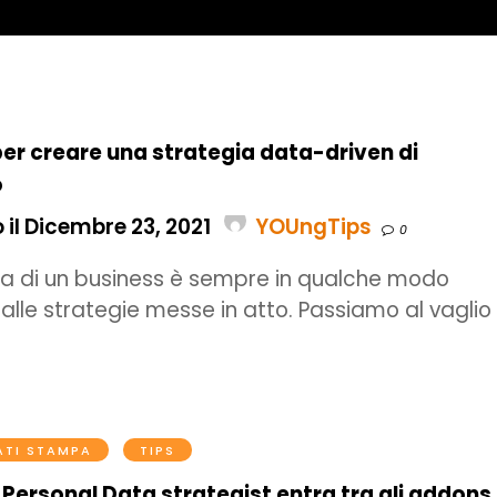
per creare una strategia data-driven di
o
 il Dicembre 23, 2021
YOUngTips
0
ta di un business è sempre in qualche modo
alle strategie messe in atto. Passiamo al vaglio 
TI STAMPA
TIPS
uo Personal Data strategist entra tra gli addons 