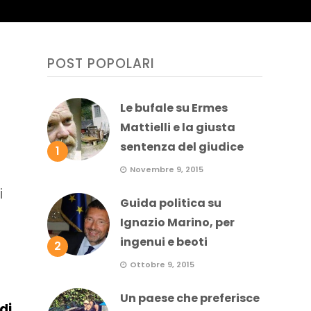
POST POPOLARI
Le bufale su Ermes
Mattielli e la giusta
sentenza del giudice
1
Novembre 9, 2015
i
Guida politica su
Ignazio Marino, per
ingenui e beoti
2
Ottobre 9, 2015
Un paese che preferisce
di