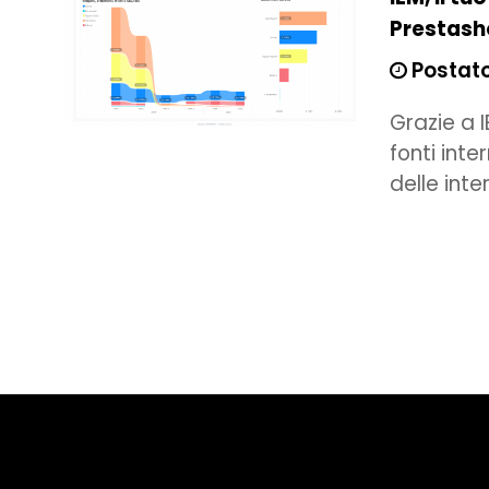
Prestas
Postato
Grazie a 
fonti int
delle inte