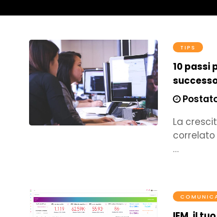
TIPS
10 passi 
success
Postato
La cresci
correlato 
…
COMUNICA
IEM, il t