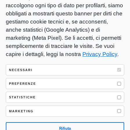
raccolgono ogni tipo di dato per profilarti, siamo
obbligati a mostrarti questo banner per dirti che
gestiamo cookie tecnici e, se acconsenti,
anche statistici (Google Analytics) e di
marketing (Meta Pixel). Se li accetti, ci permetti
semplicemente di tracciare le visite. Se vuoi
capire i dettagli, leggi la nostra
Privacy Policy
.
YOU-ng Slow Journalism è una testata
giornalistica di proprietà di Mastino S.R.L.
NECESSARI
Registrazione presso Trib. Santa Maria
Capua Vetere (CE) n° 900 del 31/01/2025 |
PREFERENZE
ISSN 3103-4683
STATISTICHE
P.IVA: 04755530617
Sede Legale: CASERTA – VIA LORENZO MARIA
MARKETING
NERONI 11 CAP 81100
Rifiuta