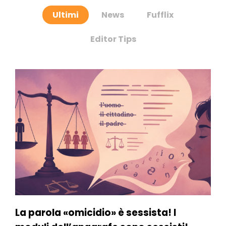
Ultimi
News
Fufflix
Editor Tips
La parola «omicidio» è sessista! I