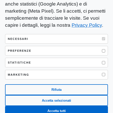
anche statistici (Google Analytics) e di
marketing (Meta Pixel). Se li accetti, ci permetti
semplicemente di tracciare le visite. Se vuoi
capire i dettagli, leggi la nostra
Privacy Policy
.
YOU-ng Slow Journalism è una testata
giornalistica di proprietà di Mastino S.R.L.
NECESSARI
Registrazione presso Trib. Santa Maria
PREFERENZE
Capua Vetere (CE) n° 900 del 31/01/2025 |
ISSN 3103-4683
STATISTICHE
P.IVA: 04755530617
Sede Legale: CASERTA – VIA LORENZO MARIA
MARKETING
NERONI 11 CAP 81100
Rifiuta
Accetta selezionati
Accetta tutti