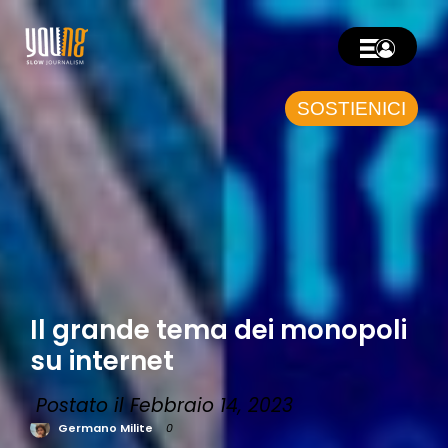
SOSTIENICI
Il grande tema dei monopoli
su internet
Postato il Febbraio 14, 2023
Germano Milite
0