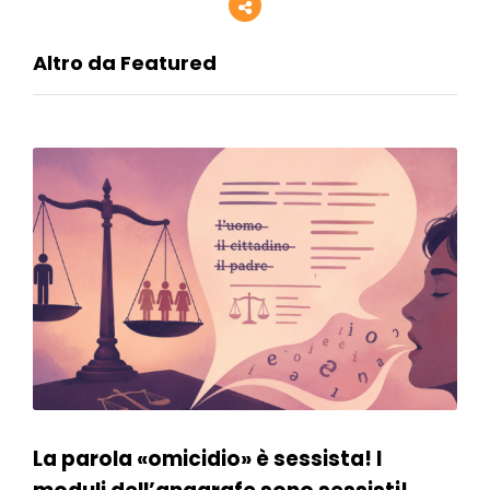
Altro da Featured
La parola «omicidio» è sessista! I