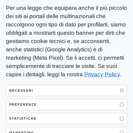
Per una legge che equipara anche il più piccolo
dei siti ai portali delle multinazionali che
raccolgono ogni tipo di dato per profilarti, siamo
obbligati a mostrarti questo banner per dirti che
gestiamo cookie tecnici e, se acconsenti,
anche statistici (Google Analytics) e di
marketing (Meta Pixel). Se li accetti, ci permetti
semplicemente di tracciare le visite. Se vuoi
capire i dettagli, leggi la nostra
Privacy Policy
.
YOU-ng Slow Journalism è una testata
giornalistica di proprietà di Mastino S.R.L.
NECESSARI
Registrazione presso Trib. Santa Maria
Capua Vetere (CE) n° 900 del 31/01/2025 |
PREFERENZE
ISSN 3103-4683
STATISTICHE
P.IVA: 04755530617
MARKETING