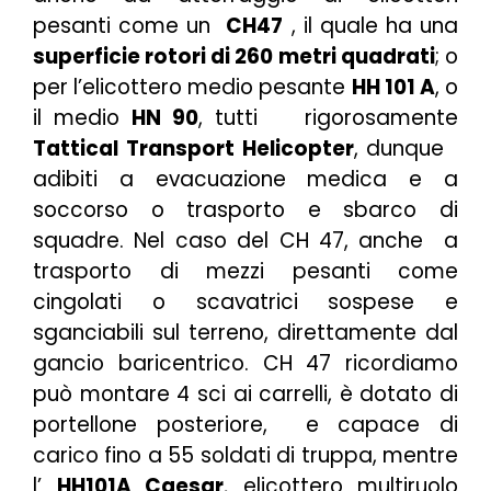
pesanti come un
CH47
, il quale ha una
superficie rotori di 260 metri quadrati
; o
per l’elicottero medio pesante
HH 101 A
, o
il medio
HN 90
, tutti rigorosamente
Tattical Transport Helicopter
, dunque
adibiti a evacuazione medica e a
soccorso o trasporto e sbarco di
squadre. Nel caso del CH 47, anche a
trasporto di mezzi pesanti come
cingolati o scavatrici sospese e
sganciabili sul terreno, direttamente dal
gancio baricentrico. CH 47 ricordiamo
può montare 4 sci ai carrelli, è dotato di
portellone posteriore, e capace di
carico fino a 55 soldati di truppa, mentre
l’
HH101A Caesar
, elicottero multiruolo