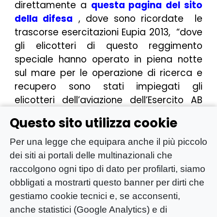
direttamente a
questa pagina del sito
della difesa
, dove sono ricordate le
trascorse esercitazioni Eupia 2013, “
dove
gli elicotteri di questo reggimento
speciale hanno operato in piena notte
sul mare per le operazione di ricerca e
recupero sono stati impiegati gli
elicotteri dell’aviazione dell’Esercito AB
412, AB 212 e CH47, che hanno sorvolato il
Questo sito utilizza cookie
mare di giorno e di notte, grazie agli
apparati di visione notturna
” e di cui
Per una legge che equipara anche il più piccolo
possiamo vedere una immagine qui
dei siti ai portali delle multinazionali che
accanto (A
questo link
un lungo servizio
raccolgono ogni tipo di dato per profilarti, siamo
di Difesa Online sul reggimento)
obbligati a mostrarti questo banner per dirti che
gestiamo cookie tecnici e, se acconsenti,
anche statistici (Google Analytics) e di
SE NON FOSSE VERO QUANTO SCRITTO E