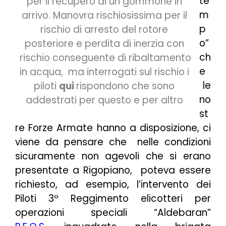
te
per il recupero di un gommone in
m
arrivo. Manovra rischiosissima per il
p
rischio di arresto del rotore
o”
posteriore e perdita di inerzia con
ch
rischio conseguente di ribaltamento
e
in acqua, ma interrogati sul rischio i
le
piloti
qui
rispondono che sono
no
addestrati per questo e per altro
st
re Forze Armate hanno a disposizione, ci
viene da pensare che nelle condizioni
sicuramente non agevoli che si erano
presentate a Rigopiano, poteva essere
richiesto, ad esempio, l’intervento dei
Piloti 3º Reggimento elicotteri per
operazioni speciali “Aldebaran”