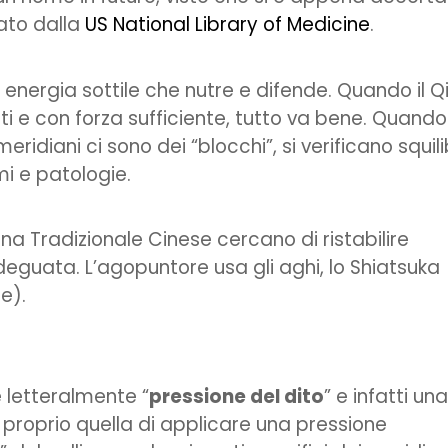
ato dalla
US National Library of Medicine
.
n energia sottile che nutre e difende. Quando il Q
i e con forza sufficiente, tutto va bene. Quando
eridiani ci sono dei “blocchi”, si verificano squili
mi e patologie.
ina Tradizionale Cinese cercano di ristabilire
adeguata. L’agopuntore usa gli aghi, lo Shiatsuka
e).
e letteralmente “
pressione del dito
” e infatti una
 proprio quella di applicare una pressione