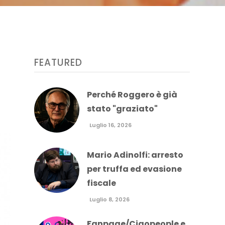
FEATURED
apponese Tokujiro Namikoshi: un distillato di
Perché Roggero è già
stato "graziato"
Luglio 16, 2026
Mario Adinolfi: arresto
per truffa ed evasione
fiscale
Luglio 8, 2026
Fanpage/Ciaopeople e