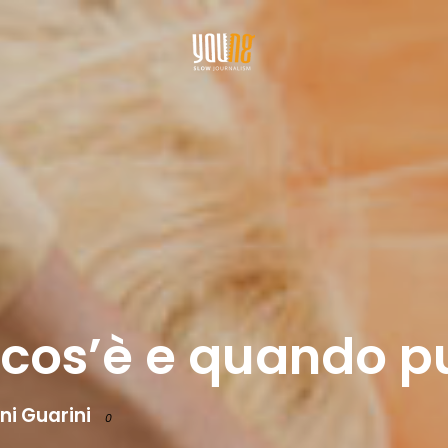
 cos’è e quando pu
ni Guarini
0