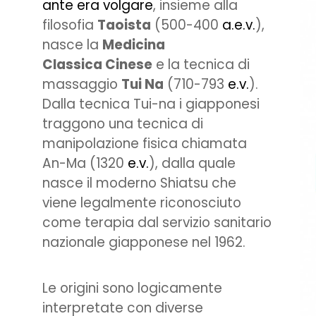
ante era volgare
, insieme alla
filosofia
Taoista
(500-400
a.e.v.
),
nasce la
Medicina
Classica Cinese
e la tecnica di
massaggio
Tui Na
(710-793
e.v.
).
Dalla tecnica Tui-na i giapponesi
traggono una tecnica di
manipolazione fisica chiamata
An-Ma (1320
e.v.
), dalla quale
nasce il moderno Shiatsu che
viene legalmente riconosciuto
come terapia dal servizio sanitario
nazionale giapponese nel 1962.
Le origini sono logicamente
interpretate con diverse