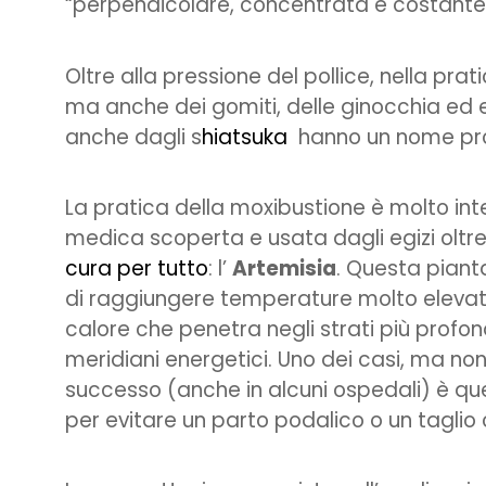
“perpendicolare, concentrata e costante” d
Oltre alla pressione del pollice, nella pra
ma anche dei gomiti, delle ginocchia ed 
anche dagli s
hiatsuka
hanno un nome pro
La pratica della moxibustione è molto int
medica scoperta e usata dagli egizi oltr
cura per tutto
: l’
Artemisia
. Questa pianta
di raggiungere temperature molto elevat
calore che penetra negli strati più profon
meridiani energetici. Uno dei casi, ma non
successo (anche in alcuni ospedali) è quel
per evitare un parto podalico o un taglio