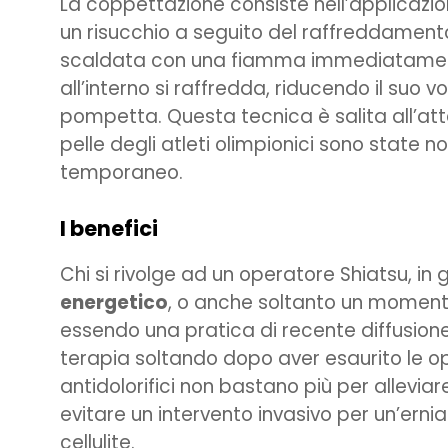
La coppettazione consiste nell’applicazio
un risucchio a seguito del raffreddamento
scaldata con una fiamma immediatamente
all’interno si raffredda, riducendo il suo
pompetta. Questa tecnica è salita all’a
pelle degli atleti olimpionici sono state no
temporaneo.
I benefici
Chi si rivolge ad un operatore Shiatsu, in g
energetico
, o anche soltanto un momento 
essendo una pratica di recente diffusione i
terapia soltando dopo aver esaurito le op
antidolorifici non bastano più per alleviare
evitare un intervento invasivo per un’erni
cellulite.