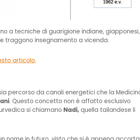
no a tecniche di guarigione indiane, giapponesi,
o e traggono insegnamento a vicenda.
sto articolo
.
sia percorso da canali energetici che la Medicin
ani
. Questo concetto non è affatto esclusivo
ayurvedica si chiamano
Nadi,
quella tailandese li
un nome in futuro, visto che si è appena accorta