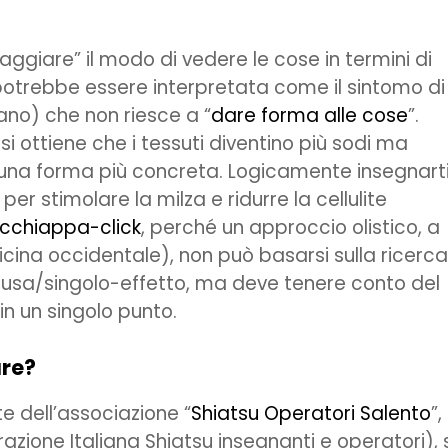
saggiare” il modo di vedere le cose in termini di
e potrebbe essere interpretata come il sintomo di
ano) che non riesce a “
dare forma alle cose
”.
si ottiene che i tessuti diventino più sodi ma
 una forma più concreta. Logicamente insegnarti 
er stimolare la milza e ridurre la cellulite
cchiappa-click
, perché un approccio olistico, a
icina occidentale), non può basarsi sulla ricerca
causa/singolo-effetto, ma deve tenere conto del
e in un singolo punto.
are?
e dell’associazione “
Shiatsu Operatori Salento
”,
azione Italiana Shiatsu insegnanti e operatori), 