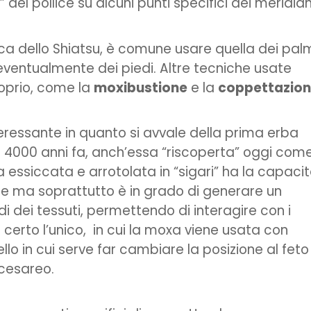
el pollice su alcuni punti specifici dei meridian
tica dello Shiatsu, è comune usare quella dei palm
eventualmente dei piedi. Altre tecniche usate
prio, come la
moxibustione
e la
coppettazio
eressante in quanto si avvale della prima erba
e 4000 anni fa, anch’essa “riscoperta” oggi com
 essiccata e arrotolata in “sigari” ha la capaci
e ma soprattutto è in grado di generare un
di dei tessuti, permettendo di interagire con i
 certo l’unico, in cui la moxa viene usata con
lo in cui serve far cambiare la posizione al feto
 cesareo.