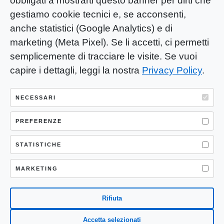
obbligati a mostrarti questo banner per dirti che
gestiamo cookie tecnici e, se acconsenti,
anche statistici (Google Analytics) e di
marketing (Meta Pixel). Se li accetti, ci permetti
semplicemente di tracciare le visite. Se vuoi
capire i dettagli, leggi la nostra
Privacy Policy
.
YOU-ng Slow Journalism è una testata
giornalistica di proprietà di Mastino S.R.L.
NECESSARI
Registrazione presso Trib. Santa Maria
Capua Vetere (CE) n° 900 del 31/01/2025 |
PREFERENZE
ISSN 3103-4683
STATISTICHE
P.IVA: 04755530617
Sede Legale: CASERTA – VIA LORENZO MARIA
MARKETING
NERONI 11 CAP 81100
Rifiuta
Accetta selezionati