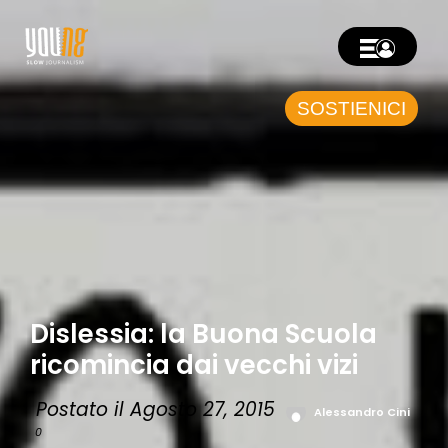
SOSTIENICI
Dislessia: la Buona Scuola
ricomincia dai vecchi vizi
Postato il Agosto 27, 2015
Alessandro Cini
0