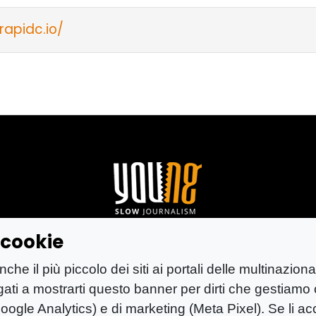
rapidc.io/
a cookie
tica di proprietà di Mastino S.R.L.
e il più piccolo dei siti ai portali delle multinaziona
Vetere (CE) n° 900 del 31/01/2025 | ISSN 3103-4
igati a mostrarti questo banner per dirti che gestiamo 
oogle Analytics) e di marketing (Meta Pixel). Se li acce