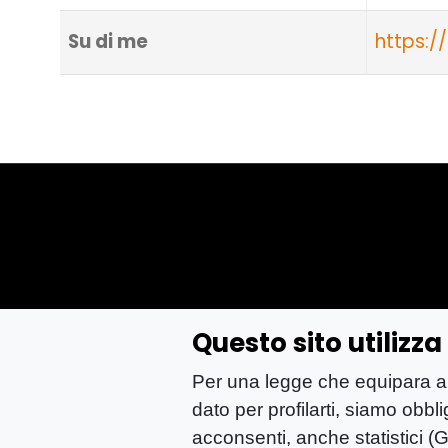
Su di me
https://
Questo sito utilizz
YOU-ng Slow Journalism è una testata giornalis
Per una legge che equipara anch
Registrazione presso Trib. Santa Maria Capua 
dato per profilarti, siamo obbl
P.IVA: 04755530617
acconsenti, anche statistici (G