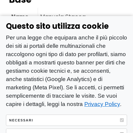
Name
Manuela Stacca
Questo sito utilizza cookie
Per una legge che equipara anche il più piccolo
dei siti ai portali delle multinazionali che
raccolgono ogni tipo di dato per profilarti, siamo
obbligati a mostrarti questo banner per dirti che
gestiamo cookie tecnici e, se acconsenti,
anche statistici (Google Analytics) e di
marketing (Meta Pixel). Se li accetti, ci permetti
semplicemente di tracciare le visite. Se vuoi
capire i dettagli, leggi la nostra
Privacy Policy
.
YOU-ng Slow Journalism è una testata
giornalistica di proprietà di Mastino S.R.L.
NECESSARI
Registrazione presso Trib. Santa Maria