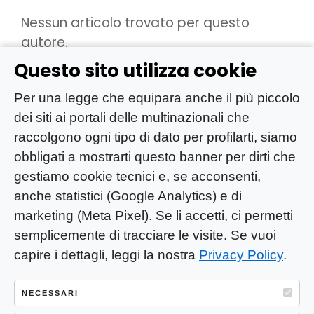
Nessun articolo trovato per questo
autore.
Questo sito utilizza cookie
Per una legge che equipara anche il più piccolo
dei siti ai portali delle multinazionali che
raccolgono ogni tipo di dato per profilarti, siamo
obbligati a mostrarti questo banner per dirti che
gestiamo cookie tecnici e, se acconsenti,
anche statistici (Google Analytics) e di
marketing (Meta Pixel). Se li accetti, ci permetti
semplicemente di tracciare le visite. Se vuoi
capire i dettagli, leggi la nostra
Privacy Policy
.
YOU-ng Slow Journalism è una testata
giornalistica di proprietà di Mastino S.R.L.
NECESSARI
Registrazione presso Trib. Santa Maria