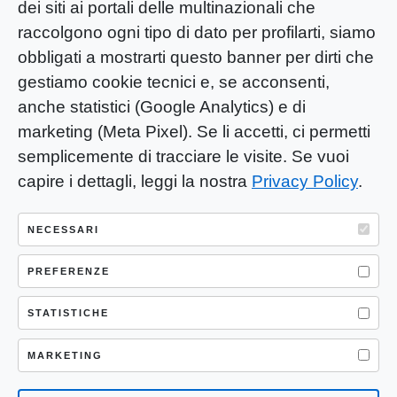
dei siti ai portali delle multinazionali che
raccolgono ogni tipo di dato per profilarti, siamo
obbligati a mostrarti questo banner per dirti che
gestiamo cookie tecnici e, se acconsenti,
anche statistici (Google Analytics) e di
marketing (Meta Pixel). Se li accetti, ci permetti
semplicemente di tracciare le visite. Se vuoi
capire i dettagli, leggi la nostra
Privacy Policy
.
YOU-ng Slow Journalism è una testata
giornalistica di proprietà di Mastino S.R.L.
NECESSARI
Registrazione presso Trib. Santa Maria
Capua Vetere (CE) n° 900 del 31/01/2025 |
PREFERENZE
ISSN 3103-4683
STATISTICHE
P.IVA: 04755530617
Sede Legale: CASERTA – VIA LORENZO MARIA
MARKETING
NERONI 11 CAP 81100