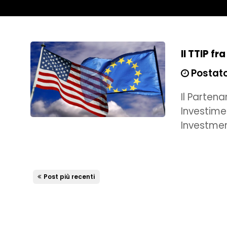
Il TTIP fr
Postato
Il Parten
Investimen
Investmen
Post più recenti