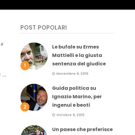
POST POPOLARI
0
Le bufale su Ermes
Mattielli e la giusta
sentenza del giudice
1
) …
Novembre 9, 2015
Guida politica su
Ignazio Marino, per
ingenui e beoti
2
Ottobre 9, 2015
Un paese che preferisce