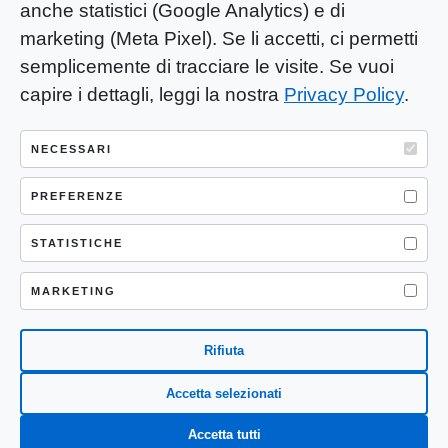
anche statistici (Google Analytics) e di
marketing (Meta Pixel). Se li accetti, ci permetti
semplicemente di tracciare le visite. Se vuoi
capire i dettagli, leggi la nostra
Privacy Policy
.
YOU-ng Slow Journalism è una testata
giornalistica di proprietà di Mastino S.R.L.
NECESSARI
Registrazione presso Trib. Santa Maria
Capua Vetere (CE) n° 900 del 31/01/2025 |
PREFERENZE
ISSN 3103-4683
STATISTICHE
P.IVA: 04755530617
Sede Legale: CASERTA – VIA LORENZO MARIA
MARKETING
NERONI 11 CAP 81100
Rifiuta
Accetta selezionati
Accetta tutti