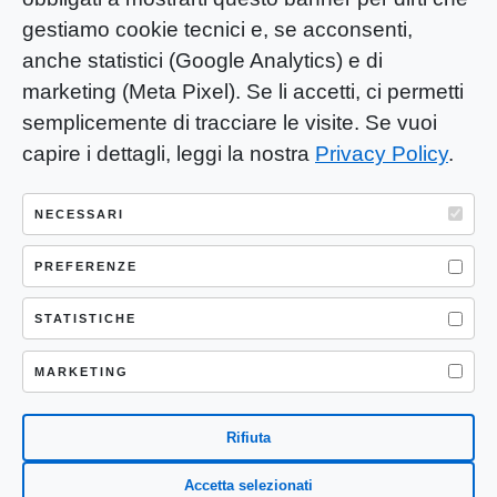
gestiamo cookie tecnici e, se acconsenti,
anche statistici (Google Analytics) e di
marketing (Meta Pixel). Se li accetti, ci permetti
semplicemente di tracciare le visite. Se vuoi
capire i dettagli, leggi la nostra
Privacy Policy
.
YOU-ng Slow Journalism è una testata
giornalistica di proprietà di Mastino S.R.L.
NECESSARI
Registrazione presso Trib. Santa Maria
Capua Vetere (CE) n° 900 del 31/01/2025 |
PREFERENZE
ISSN 3103-4683
STATISTICHE
P.IVA: 04755530617
Sede Legale: CASERTA – VIA LORENZO MARIA
MARKETING
NERONI 11 CAP 81100
Rifiuta
Accetta selezionati