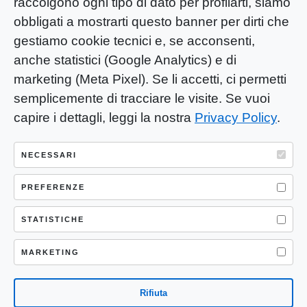
raccolgono ogni tipo di dato per profilarti, siamo
obbligati a mostrarti questo banner per dirti che
gestiamo cookie tecnici e, se acconsenti,
anche statistici (Google Analytics) e di
marketing (Meta Pixel). Se li accetti, ci permetti
semplicemente di tracciare le visite. Se vuoi
capire i dettagli, leggi la nostra
Privacy Policy
.
YOU-ng Slow Journalism è una testata
giornalistica di proprietà di Mastino S.R.L.
NECESSARI
Registrazione presso Trib. Santa Maria
PREFERENZE
Capua Vetere (CE) n° 900 del 31/01/2025 |
ISSN 3103-4683
STATISTICHE
P.IVA: 04755530617
Sede Legale: CASERTA – VIA LORENZO MARIA
MARKETING
NERONI 11 CAP 81100
Rifiuta