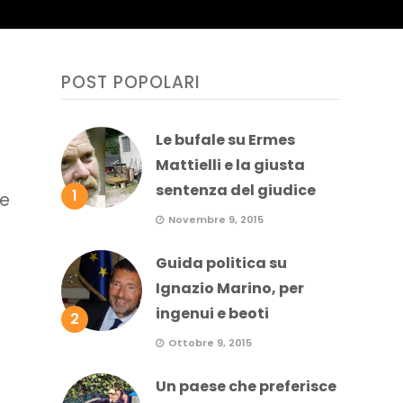
POST POPOLARI
Le bufale su Ermes
Mattielli e la giusta
sentenza del giudice
1
re
Novembre 9, 2015
Guida politica su
Ignazio Marino, per
ingenui e beoti
2
Ottobre 9, 2015
Un paese che preferisce