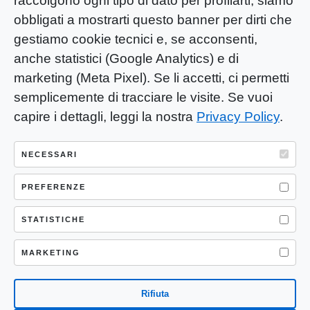
raccolgono ogni tipo di dato per profilarti, siamo
obbligati a mostrarti questo banner per dirti che
gestiamo cookie tecnici e, se acconsenti,
anche statistici (Google Analytics) e di
marketing (Meta Pixel). Se li accetti, ci permetti
semplicemente di tracciare le visite. Se vuoi
capire i dettagli, leggi la nostra
Privacy Policy
.
YOU-ng Slow Journalism è una testata
giornalistica di proprietà di Mastino S.R.L.
NECESSARI
Registrazione presso Trib. Santa Maria
Capua Vetere (CE) n° 900 del 31/01/2025 |
PREFERENZE
ISSN 3103-4683
STATISTICHE
P.IVA: 04755530617
Sede Legale: CASERTA – VIA LORENZO MARIA
MARKETING
NERONI 11 CAP 81100
Rifiuta