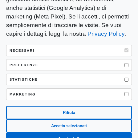
anche statistici (Google Analytics) e di
marketing (Meta Pixel). Se li accetti, ci permetti
semplicemente di tracciare le visite. Se vuoi
capire i dettagli, leggi la nostra
Privacy Policy
.
YOU-ng Slow Journalism è una testata
giornalistica di proprietà di Mastino S.R.L.
NECESSARI
Registrazione presso Trib. Santa Maria
Capua Vetere (CE) n° 900 del 31/01/2025 |
PREFERENZE
ISSN 3103-4683
STATISTICHE
P.IVA: 04755530617
Sede Legale: CASERTA – VIA LORENZO MARIA
MARKETING
NERONI 11 CAP 81100
Rifiuta
Accetta selezionati