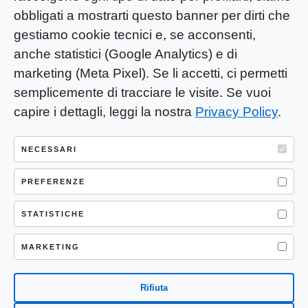
obbligati a mostrarti questo banner per dirti che
gestiamo cookie tecnici e, se acconsenti,
anche statistici (Google Analytics) e di
marketing (Meta Pixel). Se li accetti, ci permetti
semplicemente di tracciare le visite. Se vuoi
capire i dettagli, leggi la nostra
Privacy Policy
.
YOU-ng Slow Journalism è una testata
giornalistica di proprietà di Mastino S.R.L.
NECESSARI
Registrazione presso Trib. Santa Maria
Capua Vetere (CE) n° 900 del 31/01/2025 |
PREFERENZE
ISSN 3103-4683
STATISTICHE
P.IVA: 04755530617
Sede Legale: CASERTA – VIA LORENZO MARIA
MARKETING
NERONI 11 CAP 81100
Rifiuta