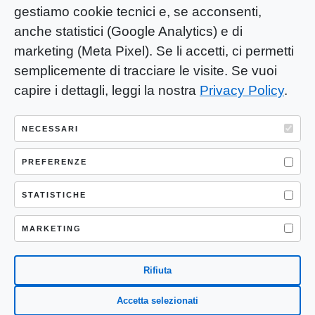
gestiamo cookie tecnici e, se acconsenti,
anche statistici (Google Analytics) e di
marketing (Meta Pixel). Se li accetti, ci permetti
semplicemente di tracciare le visite. Se vuoi
capire i dettagli, leggi la nostra
Privacy Policy
.
YOU-ng Slow Journalism è una testata
giornalistica di proprietà di Mastino S.R.L.
NECESSARI
Registrazione presso Trib. Santa Maria
Capua Vetere (CE) n° 900 del 31/01/2025 |
PREFERENZE
ISSN 3103-4683
STATISTICHE
P.IVA: 04755530617
Sede Legale: CASERTA – VIA LORENZO MARIA
MARKETING
NERONI 11 CAP 81100
Rifiuta
Accetta selezionati