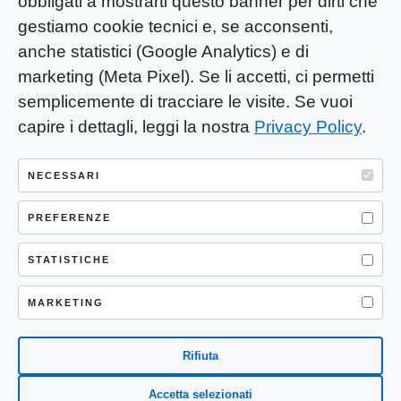
obbligati a mostrarti questo banner per dirti che
gestiamo cookie tecnici e, se acconsenti,
anche statistici (Google Analytics) e di
marketing (Meta Pixel). Se li accetti, ci permetti
semplicemente di tracciare le visite. Se vuoi
capire i dettagli, leggi la nostra
Privacy Policy
.
YOU-ng Slow Journalism è una testata
giornalistica di proprietà di Mastino S.R.L.
NECESSARI
Registrazione presso Trib. Santa Maria
Capua Vetere (CE) n° 900 del 31/01/2025 |
PREFERENZE
ISSN 3103-4683
STATISTICHE
P.IVA: 04755530617
Sede Legale: CASERTA – VIA LORENZO MARIA
MARKETING
NERONI 11 CAP 81100
Rifiuta
Accetta selezionati