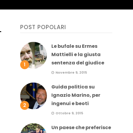
POST POPOLARI
–
Le bufale su Ermes
Mattielli e la giusta
sentenza del giudice
1
Novembre 9, 2015
Guida politica su
Ignazio Marino, per
ingenui e beoti
2
Ottobre 9, 2015
Un paese che preferisce