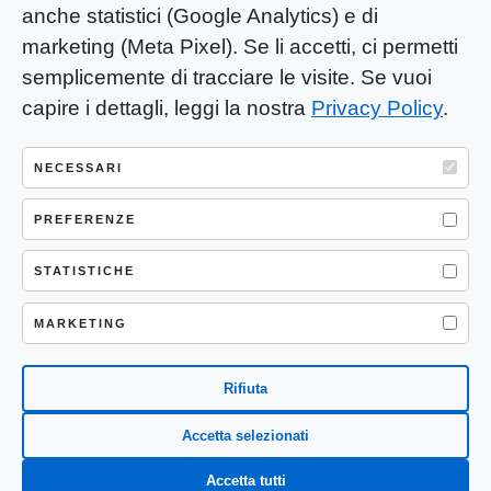
anche statistici (Google Analytics) e di
marketing (Meta Pixel). Se li accetti, ci permetti
semplicemente di tracciare le visite. Se vuoi
capire i dettagli, leggi la nostra
Privacy Policy
.
YOU-ng Slow Journalism è una testata
giornalistica di proprietà di Mastino S.R.L.
NECESSARI
Registrazione presso Trib. Santa Maria
Capua Vetere (CE) n° 900 del 31/01/2025 |
PREFERENZE
ISSN 3103-4683
STATISTICHE
P.IVA: 04755530617
Sede Legale: CASERTA – VIA LORENZO MARIA
MARKETING
NERONI 11 CAP 81100
Rifiuta
Accetta selezionati
Accetta tutti